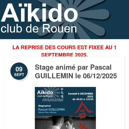
LA REPRISE DES COURS EST FIXEE AU 1
SEPTEMBRE 2025.
LES COURS ENFANTS REPRENNENT LE
Stage animé par Pascal
09
MERCREDI 3 SEPTEMBRE.
GUILLEMIN le 06/12/2025
SEPT