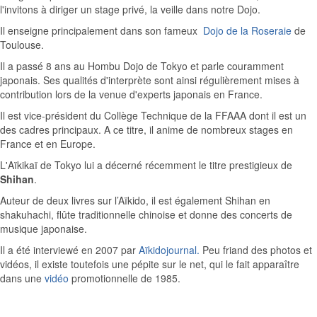
l'invitons à diriger un stage privé, la veille dans notre Dojo.
Il enseigne principalement dans son fameux
Dojo de la Roseraie
de
Toulouse.
Il a passé 8 ans au Hombu Dojo de Tokyo et parle couramment
japonais. Ses qualités d'interprète sont ainsi régulièrement mises à
contribution lors de la venue d'experts japonais en France.
Il est vice-président du Collège Technique de la FFAAA dont il est un
des cadres principaux. A ce titre, il anime de nombreux stages en
France et en Europe.
L'Aïkikaï de Tokyo lui a décerné récemment le titre prestigieux de
Shihan
.
Auteur de deux livres sur l’Aïkido, il est également Shihan en
shakuhachi, flûte traditionnelle chinoise et donne des concerts de
musique japonaise.
Il a été interviewé en 2007 par
Aïkidojournal.
Peu friand des photos et
vidéos, il existe toutefois une pépite sur le net, qui le fait apparaître
dans une
vidéo
promotionnelle de 1985.