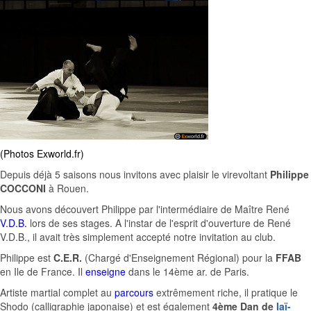
(Photos
Exworld.fr
)
Depuis déjà 5 saisons nous invitons avec plaisir le virevoltant
Philippe
COCCONI
à Rouen.
Nous avons découvert Philippe par l'intermédiaire de Maître René
V.D.B.
lors de ses stages. A l'instar de l'esprit d'ouverture de René
V.D.B., il avait très simplement accepté notre invitation au club.
Philippe est
C.E.R.
(Chargé d'Enseignement Régional) pour la
FFAB
en Ile de France. Il
enseigne
dans le 14ème ar. de Paris.
Artiste martial complet au
parcours
extrêmement riche, il pratique le
Shodo (calligraphie japonaise) et est également
4ème Dan de
Iaï-