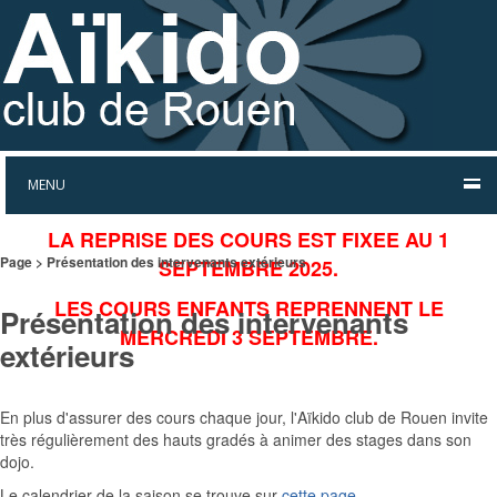
MENU
LA REPRISE DES COURS EST FIXEE AU 1
Page > Présentation des intervenants extérieurs
SEPTEMBRE 2025.
LES COURS ENFANTS REPRENNENT LE
Présentation des intervenants
MERCREDI 3 SEPTEMBRE.
extérieurs
En plus d'assurer des cours chaque jour, l'Aïkido club de Rouen invite
très régulièrement des hauts gradés à animer des stages dans son
dojo.
Le calendrier de la saison se trouve sur
cette page
.