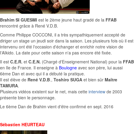
Brahim SI GUESMI
est le 2ème jeune haut gradé de la
FFAB
rencontré grâce à René V.D.B.
Comme Philippe COCCONI, il a très sympathiquement accepté de
diriger un stage un jeudi soir dans la saison. Les plusieurs fois où il est
intervenu ont été l'occasion d'échanger et enrichir notre vision de
l'Aïkido. La date pour cette saison n'a pas encore été fixée.
Il est
C.E.R.
et
C.E.N.
(Chargé d'Enseignement National) pour la
FFAB
en Ile de France. Il enseigne à
Boulogne
avec son père, lui aussi
6ème Dan et avec qui il a débuté la pratique.
Il est élève de
René V.D.B
.,
Toshiro SUGA
et bien sûr
Maître
TAMURA
.
Plusieurs vidéos existent sur le net, mais cette
interview
de 2003
présente bien le personnage.
Le 6ème Dan de Brahim vient d'être confirmé en sept. 2016
Sébastien HEURTEAU