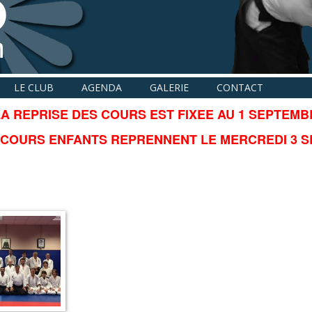
LE CLUB
AGENDA
GALERIE
CONTACT
A REPRISE DES COURS EST FIXEE AU 1 SEPTEMBR
 COURS ENFANTS REPRENNENT LE MERCREDI 3 