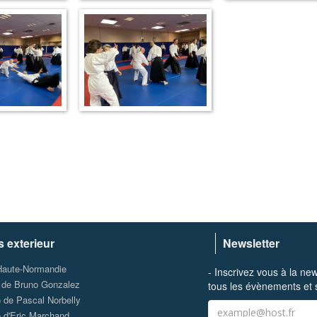
s exterieur
Newsletter
Haute-Normandie
- Inscrivez vous à la ne
e de Bruno Gonzalez
tous les évènements et s
o de Pascal Norbelly
o d'Eric Marchand