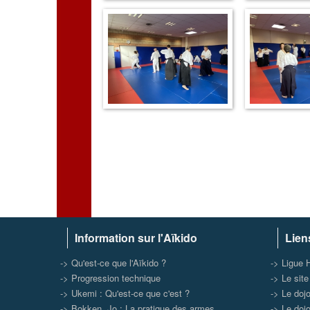
Information sur l'Aïkido
Lien
-> Qu'est-ce que l'Aïkido ?
-> Ligue 
-> Progression technique
-> Le sit
-> Ukemi : Qu'est-ce que c'est ?
-> Le doj
-> Bokken, Jo : La pratique des armes
-> Le doj